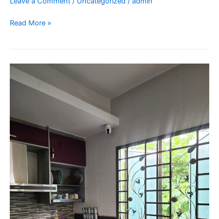
Leave a Comment
/
Uncategorized
/
admin
Read More »
Pemasangan
CCTV
di
Rumah
Puncak
Alam