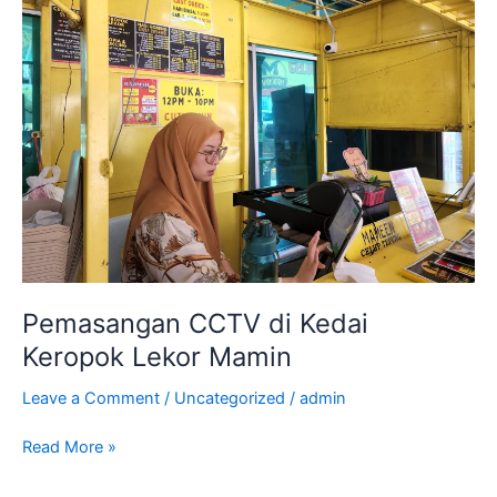
di
Kedai
Keropok
Lekor
Mamin
Pemasangan CCTV di Kedai
Keropok Lekor Mamin
Leave a Comment
/
Uncategorized
/
admin
Read More »