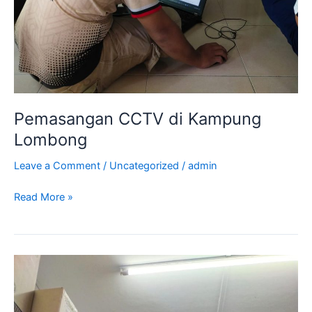
Pemasangan CCTV di Kampung
Lombong
Leave a Comment
/
Uncategorized
/
admin
Read More »
Pemasangan
CCTV
di