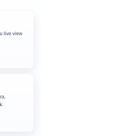
u live view
ra,
k.