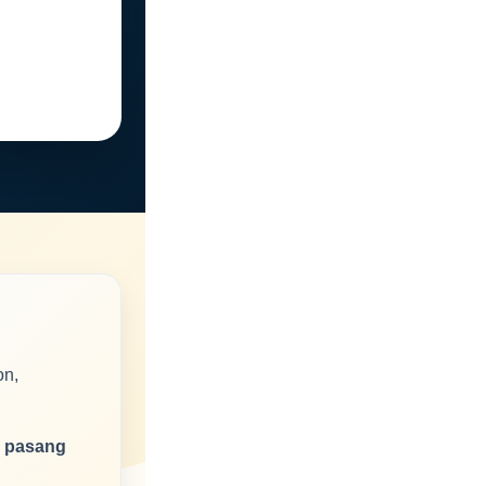
on,
k
pasang