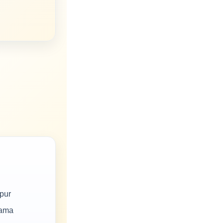
pur
tama