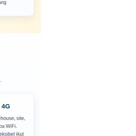
ang
.
r 4G
house, site,
pa WiFi.
eksibel ikut