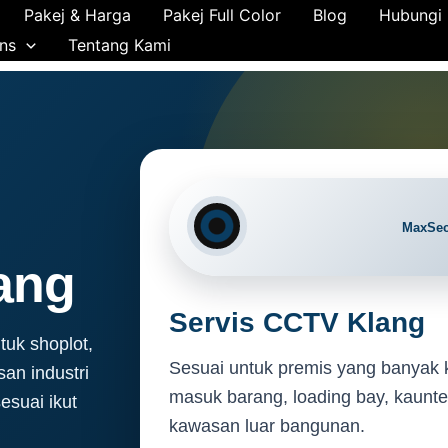
Pakej & Harga
Pakej Full Color
Blog
Hubungi
ns
Tentang Kami
ang
Servis CCTV Klang
k shoplot,
Sesuai untuk premis yang banyak 
an industri
masuk barang, loading bay, kaunter
esuai ikut
kawasan luar bangunan.