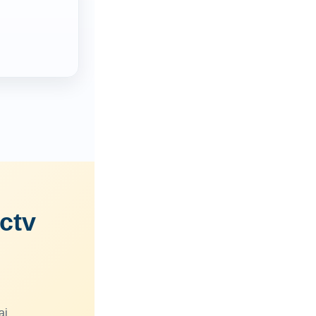
ctv
ai