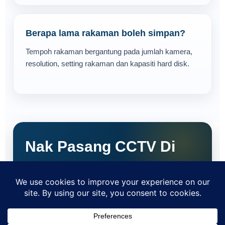
Berapa lama rakaman boleh simpan?
Tempoh rakaman bergantung pada jumlah kamera,
resolution, setting rakaman dan kapasiti hard disk.
Nak Pasang CCTV Di
Kuala Lumpur?
Beritahu lokasi, jenis premis dan anggaran jumlah
kamera. Team MaxSecureHome akan bantu
cadangkan sistem yang sesuai.