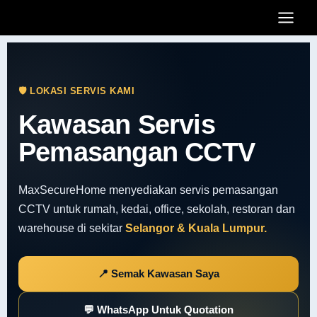
Skip
Main
to
Men
content
🛡 LOKASI SERVIS KAMI
Kawasan Servis
Pemasangan CCTV
MaxSecureHome menyediakan servis pemasangan
CCTV untuk rumah, kedai, office, sekolah, restoran dan
warehouse di sekitar
Selangor & Kuala Lumpur.
📍 Semak Kawasan Saya
💬 WhatsApp Untuk Quotation