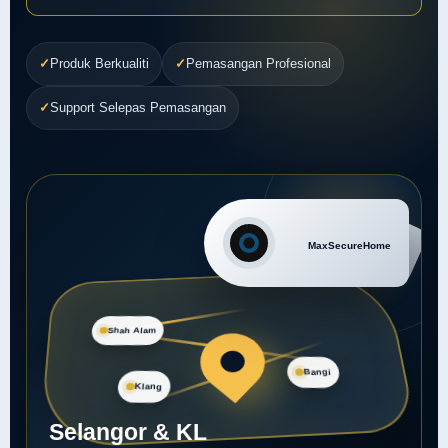
✓
Produk Berkualiti
✓
Pemasangan Profesional
✓
Support Selepas Pemasangan
Shah Alam
Bangi
Klang
Selangor & KL