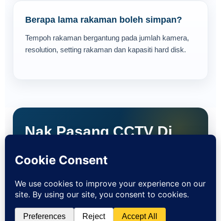
Berapa lama rakaman boleh simpan?
Tempoh rakaman bergantung pada jumlah kamera,
resolution, setting rakaman dan kapasiti hard disk.
Nak Pasang CCTV Di
Subang Jaya?
Beritahu lokasi, jenis premis dan anggaran jumlah
kamera. Team MaxSecureHome akan bantu
cadangkan sistem yang sesuai.
Dapatkan Quotation Percuma